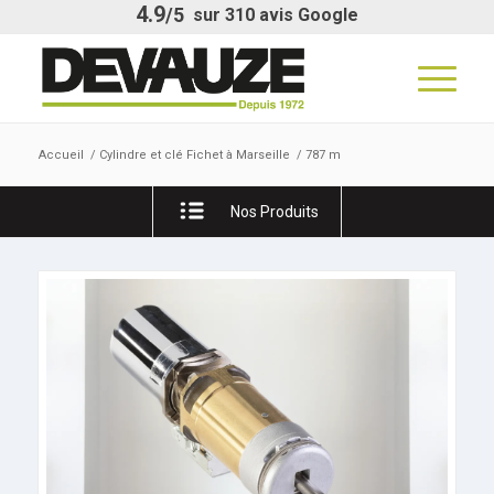
4.9
/5
sur
310
avis Google
Accueil
/
Cylindre et clé Fichet à Marseille
/
787 m
Nos Produits