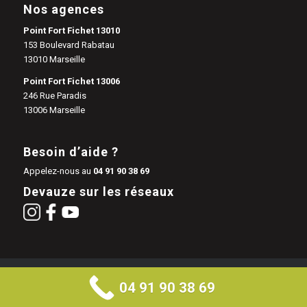
Nos agences
Point Fort Fichet 13010
153 Boulevard Rabatau
13010 Marseille
Point Fort Fichet 13006
246 Rue Paradis
13006 Marseille
Besoin d’aide ?
Appelez-nous au
04 91 90 38 69
Devauze sur les réseaux
DEVAUZE - Point Fort Fichet Marseille | 153 Boulevard Rabatau 13010
04 91 90 38 69
Marseille |
Mentions légales
|
Politique de confidentialité