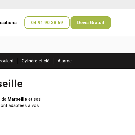
isations
04 91 90 38 69
Devis Gratuit
roulant
Cylindre et clé
Alarme
eille
s de
Marseille
et ses
 sont adaptées à vos