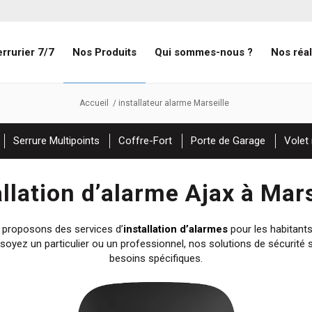
rrurier 7/7
Nos Produits
Qui sommes-nous ?
Nos réal
Accueil
/
installateur alarme Marseille
Serrure Multipoints
Coffre-Fort
Porte de Garage
Volet 
allation d’alarme Ajax à Mars
proposons des services d’
installation d’alarmes
pour les habitant
soyez un particulier ou un professionnel, nos solutions de sécurité
besoins spécifiques.