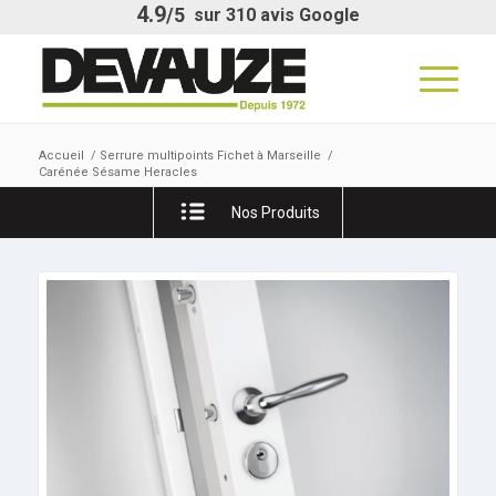
4.9
/5
sur
310
avis Google
Accueil
/
Serrure multipoints Fichet à Marseille
/
Carénée Sésame Heracles
Nos Produits